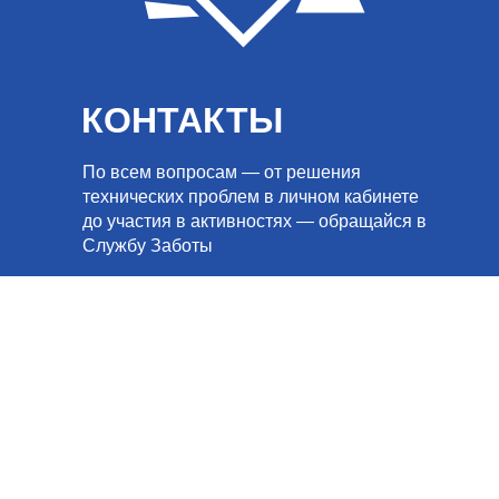
КОНТАКТЫ
По всем вопросам — от решения
технических проблем в личном кабинете
до участия в активностях — обращайся в
Службу Заботы
на почту
ZABOTA@PERVYE.RU
по телефону по будним дням с 7:00 до
21:00, по московскому времени
8 (495) 565-30-10